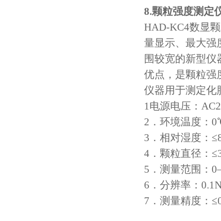
8.
颗粒强度测定
HAD-KC4
数显颗
量显示、最大强
围较宽的新型仪
优点，是颗粒强
仪器用于测定化
1
电源电压：
AC2
2
．环境温度：
0
3
．相对湿度：≤
4
．颗粒直径：≤
5
．测量范围：
0
6
．分辨率：
0.1
7
．测量精度：≤