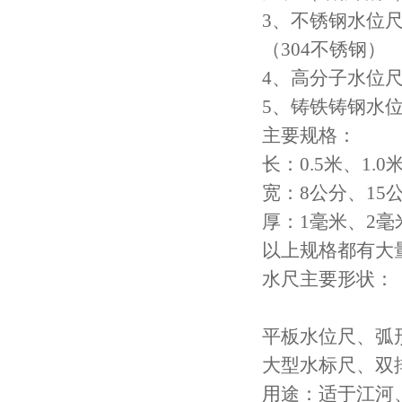
3
、不锈钢水位
（
304
不锈钢）
4
、高分子水位
5
、铸铁铸钢水
主要规格：
长：
0.5
米、
1.0
宽：
8
公分、
15
厚：
1
毫米、
2
毫
以上规格都有大
水尺主要形状：
平板水位尺、弧
大型水标尺、双
用途：适于江河