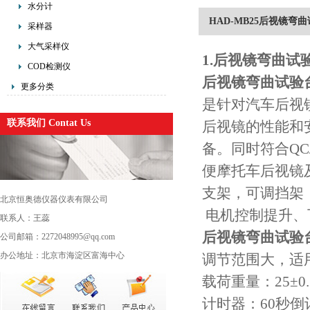
水分计
HAD-MB25后视镜
采样器
大气采样仪
1.
后视镜弯曲试验
COD检测仪
后视镜弯曲试验
更多分类
是针对汽车后视
联系我们 Contat Us
后视镜的性能和
备。同时符合
QC
便摩托车后视镜
支架，可调挡架
北京恒奥德仪器仪表有限公司
电机控制提升、
联系人：王蕊
后视镜弯曲试验
公司邮箱：2272048995@qq.com
办公地址：北京市海淀区富海中心
调节范围大，适
载荷重量：
25
±
0
计时器：
60
秒倒