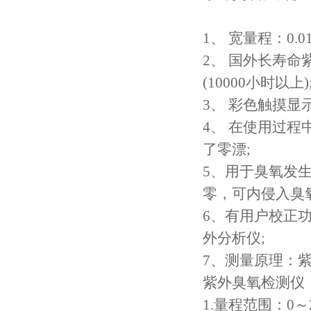
1
、 宽量程：
0.0
2
、 国外长寿命
(10000
小时以上
)
3
、 彩色触摸显
4
、 在使用过程
了零漂
;
5
、用于臭氧发
零，可内侵入臭
6
、有用户校正
外分析仪
;
7
、测量原理：
紫外臭氧检测仪，
1.
量程范围：
0
～