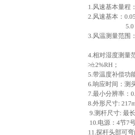
1.
风速基本量程
2.
风速基本：
0.0
5.0
3.
风温测量范围
4.
相对湿度测量
≯±
2%RH
；
5.
带温度补偿功
6.
响应时间：测
7.
最小分辨率：
0
8.
外形尺寸
: 21
9.
测杆尺寸
:
最
10.
电源：
4
节
7
11.
探杆头部可弯