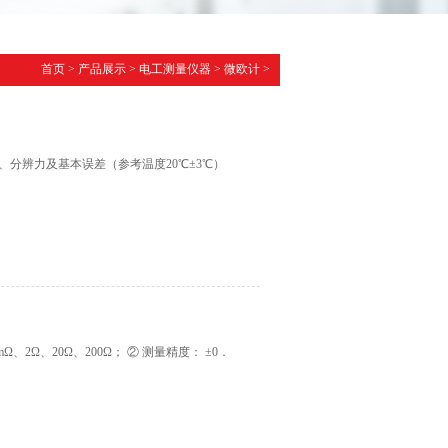
首页
>
产品展示
>
电工测量仪器
>
微欧计
>
、分辨力及基本误差（参考温度20℃±3℃）
Ω、2Ω、20Ω、200Ω； ② 测量精度： ±0．