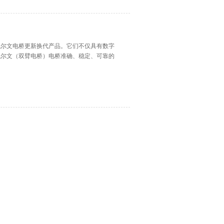
的凯尔文电桥更新换代产品。它们不仅具有数字
凯尔文（双臂电桥）电桥准确、稳定、可靠的