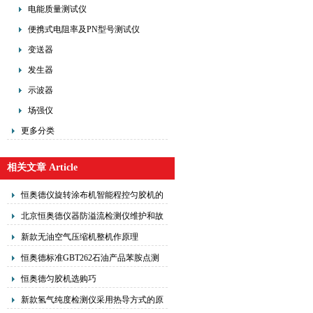
电能质量测试仪
便携式电阻率及PN型号测试仪
变送器
发生器
示波器
场强仪
更多分类
相关文章 Article
恒奥德仪旋转涂布机智能程控匀胶机的
操作使用
北京恒奥德仪器防溢流检测仪维护和故
障排查方法
新款无油空气压缩机整机作原理
恒奥德标准GBT262石油产品苯胺点测
定仪核心原理
恒奥德匀胶机选购巧
新款氢气纯度检测仪采用热导方式的原