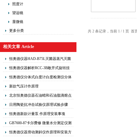
照度计
望远镜
显微镜
更多分类
共 2 条记录，当前 1 / 1 
相关文章 Article
恒奥德仪器HAD-B75L灭菌器蒸汽灭菌
机用法方法
恒奥德仪器解析RCC-3B敞开式旋转挂
片腐蚀试验仪操作步骤
恒奥德仪分体式白度计白度检测仪分体
式结构操作特性
新款气压计作原理
北京恒奥德仪器石油蜡和石油脂滴熔点
测定器使用说明
日用陶瓷抗冲击试验仪原理试验步骤
恒奥德新款计量泵 作原理安装事项
GB7600-87卡尔费修 微量水分测定仪测
量方法注意事项
恒奥德仪器滑动测斜仪作原理和安装方