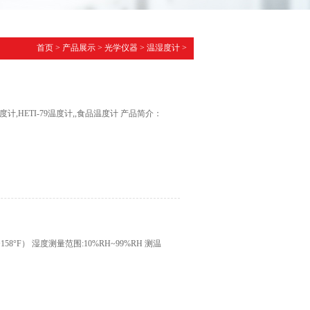
首页
>
产品展示
>
光学仪器
>
温湿度计
>
计,HETI-79温度计,,食品温度计 产品简介：
158°F） 湿度测量范围:10%RH~99%RH 测温