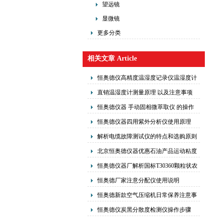
望远镜
显微镜
更多分类
相关文章 Article
恒奥德仪高精度温湿度记录仪温湿度计
的核心原理
直销温湿度计测量原理 以及注意事项
恒奥德仪器 手动固相微萃取仪 的操作
原理主要包括以下几个步骤
恒奥德仪器四用紫外分析仪使用原理
解析电缆故障测试仪的特点和选购原则
北京恒奥德仪器优惠石油产品运动粘度
测定仪
恒奥德仪器厂解析国标T30360颗粒状农
药粉尘测定方法测定步骤注意本项
恒奥德厂家注意分配仪使用说明
恒奥德新款空气压缩机日常保养注意事
项
恒奥德仪炭黑分散度检测仪操作步骤