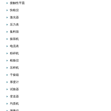
接触性平皿
快检仪
激光器
压力表
集料筛
振筛机
电流表
粉碎机
检验仪
压样机
干燥箱
厚度计
试验器
变送器
均质机
测量仪