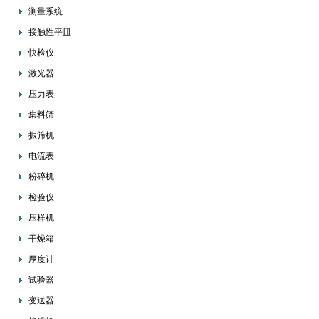
测量系统
接触性平皿
快检仪
激光器
压力表
集料筛
振筛机
电流表
粉碎机
检验仪
压样机
干燥箱
厚度计
试验器
变送器