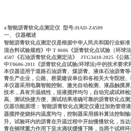
智能沥青软化点测定仪 型号:HAD-Z4509
4.
一、
仪器概述
智能沥青软化点测定仪是根据中华人民共和国行业标准
混合料试验规程》中 T 0606《沥青软化点试验（环球
4507《石油沥青软化点测定法》 JTG3410-2025
中T0606-2011《沥青软化点试验(环球法)中的技术
本仪器适用于道路石油沥青、煤沥青、液体石油沥青等
青生产企业，公路、桥梁建设单位和各相关大专院校、
本仪器采用电脑智能控制、激光自动检测、液晶触摸屏
技术，具有升温线性，浴液搅拌均匀，自动完成试样检
高、测试快捷方便、测试结果准确可靠的沥青软化点测
仪器功能原理：
智能沥青软化点测定仪通过加热管溶液
器搅拌使烧杯内温度均匀，控制器采用插补算法控制输
升。试验环内的沥青在升温过程中开始慢慢软化，当达
青在钢球重力作用下呈水滴状缓慢下降，当两个试样环