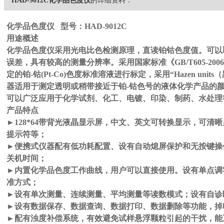
HAD-9012C化学品色度仪
的详细资料：
化学品色度仪
型号：HAD-9012C
用途概述
化学品色度仪
采用光电比色检测原理，直读铂钴色度值。可以
误差，具有较高的测量分辨率。采用国家标准《GB/T605-2
定的铂-钴(Pt-Co)色度标准溶液进行标定，采用“Hazen un
器适用于测定透明或稍带接近于铂-钴色号的液体化学产品的颜
可以广泛应用于化学试剂、化工、电镀、印染、制药、水处理
产品特点
►128*64带背光液晶显示屏，中文、英文可转换显示，可清
提示符等；
►便携式仪器配有低功耗配置、设有自动熄屏保护和无按键操
关机时间；
►内置化学品色度工作曲线，用户可以直接使用。设有单点调
准方式；
►设有单次测量、连续测量、平均测量等读数模式；设有自诊
►设有数据保存、数据查询、数据打印、数据删除等功能，掉
►配有浊度补偿系统，有效避免试样悬浮颗粒引起的干扰，能