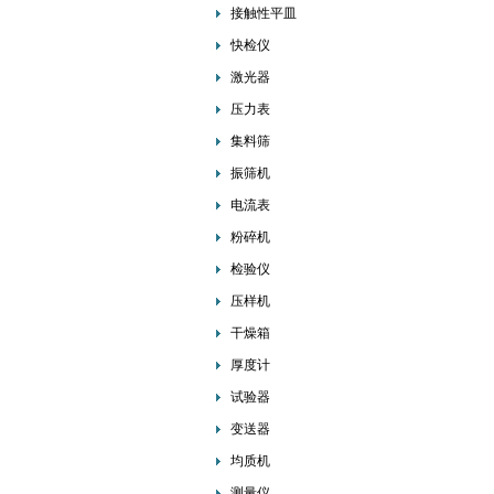
接触性平皿
快检仪
激光器
压力表
集料筛
振筛机
电流表
粉碎机
检验仪
压样机
干燥箱
厚度计
试验器
变送器
均质机
测量仪