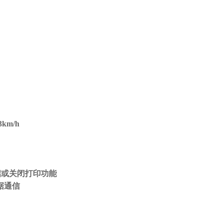
km/h
启或关闭打印功能
据通信