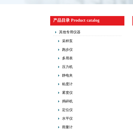
产品目录 Product catalog
其他专用仪器
采样泵
跑步仪
多用表
压力机
静电夹
粘度计
雾度仪
捣碎机
定位仪
水平仪
雨量计