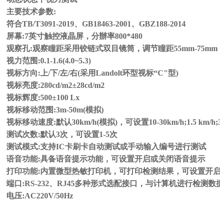
主要技术参数:
符合TB/T3091-2019、GB18463-2001、GBZ188-2014
屏幕:7英寸触控液晶屏，分辦率800*480
观察孔:观察瞳距采用铰链式双目镜筒，调节瞳距55mm-75mm
视力范围:0.1-1.6(4.0~5.3)
视标方向:上/下/左/右(采用Landolt环型视标“C"型)
视标亮度:280cd/m2±28cd/m2
视标辉度:500±100 Lx
视标移动范围:3m-50m(模拟)
视标移动速度:默认30km/h(模拟)，可设置10-30km/h;1.5 km/h;3
测试次数:默认3次，可设置1-5次
测试模式:支持IC卡刷卡自动测试或手动输入编号进行测试
语音功能:具备语音提示功能，可设置开启或关闭语音提示
打印功能:内置微型热敏打印机，可打印检测结果，可设置开
端口:RS-232、RJ45多种形式选配接口，与计算机进行检测数
电压:AC220V/50Hz