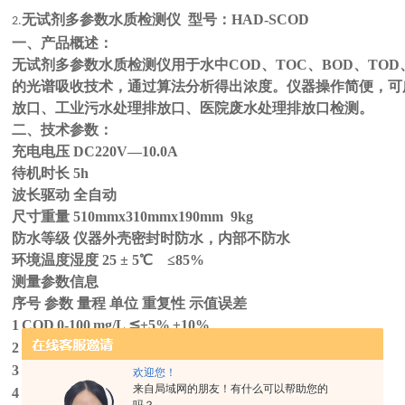
无试剂多参数水质检测仪 型号：HAD-SCOD
2.
一、产品概述：
无试剂多参数水质检测仪用于水中COD、TOC、BOD、TO
的光谱吸收技术，通过算法分析得出浓度。仪器操作简便，可
放口、工业污水处理排放口、医院废水处理排放口检测。
二、技术参数：
充电电压 DC220V—10.0A
待机时长 5h
波长驱动
全自动
尺寸重量 510mmx310mmx190mm 9kg
防水等级
仪器外壳密封时防水，内部不防水
环境温度湿度 25 ± 5℃ ≤85%
测量参数信息
序号
参数
量程
单位
重复性
示值误差
1
COD
0-100
mg/L
≦±5%
±10%
2 浊度 0-20
NTU
≦±5%
±10%
3
TOC
0-60
mg/L
≦±5%
±10%
欢迎您！
来自局域网的朋友！有什么可以帮助您的
4
BOD
0-45
mg/L
≦±5%
±10%