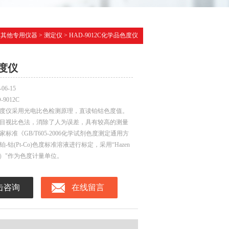
>
其他专用仪器
>
测定仪
> HAD-9012C化学品色度仪
度仪
-06-15
-9012C
度仪采用光电比色检测原理，直读铂钴色度值。
目视比色法，消除了人为误差，具有较高的测量
标准《GB/T605-2006化学试剂色度测定通用方
钴(Pt-Co)色度标准溶液进行标定，采用“Hazen
单位）"作为色度计量单位。
击咨询
在线留言