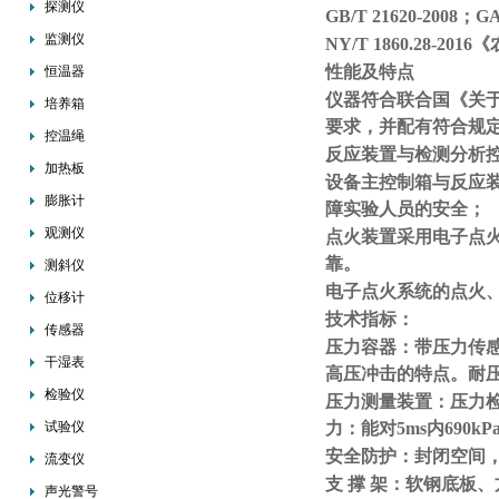
探测仪
GB/T 21620-200
监测仪
NY/T 1860.28-
性能及特点
恒温器
仪器符合联合国《关于
培养箱
要求，并配有符合规
控温绳
反应装置与检测分析
加热板
设备主控制箱与反应
膨胀计
障实验人员的安全；
观测仪
点火装置采用电子点
靠。
测斜仪
电子点火系统的点火
位移计
技术指标：
传感器
压力容器：带压力传感
干湿表
高压冲击的特点。耐压
检验仪
压力测量装置：压力检测范
试验仪
力：能对5ms内690
安全防护：封闭空间
流变仪
支
撑
架：软钢底板、
声光警号