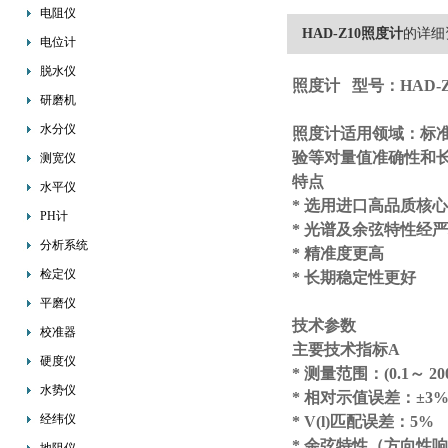
电阻仪
HAD-Z10照度计
的详细
电位计
脱水仪
照度计
型号：HAD-Z
研磨机
水分仪
照度计
适用领域：标
验等对量值准确性和
测宽仪
特点
水平仪
* 选用进口高品质核
PH计
* 光谱及余弦特性经
分析系统
* 精准度更高
检定仪
* 长期稳定性更好
平磨仪
技术参数
校准器
主要技术指标A
硬度仪
* 测量范围：(0.1～ 2000
水势仪
* 相对示值误差：±3
经纬仪
* V(l)匹配误差：5%
* 余弦特性（方向性