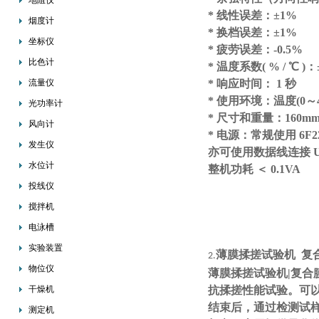
地阻仪
* 线性误差：±1%
烟度计
* 换档误差：±1%
坐标仪
* 疲劳误差：-0.5%
比色计
* 温度系数( % / ℃ )：±
流量仪
* 响应时间： 1 秒
* 使用环境：温度(0～
光功率计
* 尺寸和重量：160mm×
风向计
* 电源：常规使用 6F2
发生仪
亦可使用数据线连接 U
水位计
整机功耗
＜ 0.1VA
投线仪
搅拌机
电泳槽
实验装置
薄膜揉搓试验机 复合
2.
物位仪
薄膜揉搓试验机|复合膜
干燥机
抗揉搓性能试验。可
结束后，通过检测试
测定机