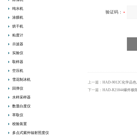
纯水机
验证码：
涂膜机
烘干机
粘度计
示波器
实验仪
取样器
空压机
雪花制冰机
上一篇：
HAD-9012C化学品
回弹仪
下一篇：
HAD-R21844爆炸
水样采样器
数显白度仪
萃取仪
校验装置
多点式紫外辐射照度仪