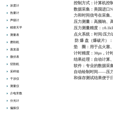
控制方式：计算机控制
浓度计
数据采集：美国进口NI
热量计
力和时间信号在采集
声级计
压力测量：高频响、
精密天平
压力测量精度：±0.1kP
点火系统：时间/压力
测量表
防 爆 盘（爆破片）：0
磨削机
垫 圈：用于点火塞
蒸发器
计时精度：30μs，计
微伏表
结果处理：自动计算
切割机
软件：专业的数据采
采样箱
自动绘制时间——压
和保存测试结果便于
干涉仪
测量仪
介电常数
分光计
偏振仪