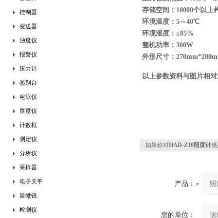
存储空间：10000个以上
控制器
环境温度：5～40℃
变送器
环境湿度：≤85%
浊度仪
整机功率：300W
报警仪
外形尺寸：270mm*280m
压力计
以上参数资料与图片相对
鉴别台
电泳仪
厚度仪
计数框
测定仪
如果你对
HAD-Z10照度计
感
分析仪
采样器
电子天平
产品：
显微镜
检测仪
您的单位：