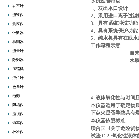
水机性能特点
功率计
1、双出水口设计
流速仪
2、采用进口离子过
3、具有系统冲洗功能
测厚仪
4、具有系统保护功
计数器
5、纯水机具有在线水
检测器
工作流程示意：
流量计
自
除湿器
水
压缩机
液位计
色差计
电源
4.
液体氧化性与时间压力
阻垢仪
本仪器适用于确定物
下点火是否导致具有
监视仪
本仪器依照标准：
速率仪
联合国《关于危险货
校准仪
试验 O.2 :氧化性液