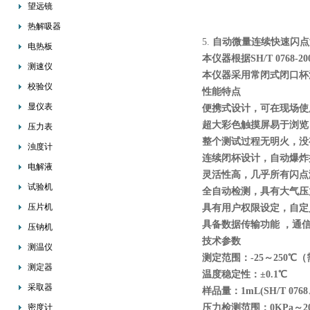
望远镜
热解吸器
5.
自动微量连续快速闪点测定
电热板
本仪器根据SH/T 0768-2
测速仪
本仪器采用常闭式闭口杯
校验仪
性能特点
显仪表
便携式设计，可在现场使
超大彩色触摸屏易于浏览，
压力表
整个测试过程无明火，没
浊度计
连续闭杯设计，自动爆炸
电解液
灵活性高，几乎所有闪点
试验机
全自动检测，具有大气压
压片机
具有用户权限设定，自定
具备数据传输功能
，通信
压钠机
技术参数
测温仪
测定范围：-25～250℃
测定器
温度稳定性：±0.1℃
采取器
样品量：1mL(SH/T 0768、
密度计
压力检测范围：0KPa～20