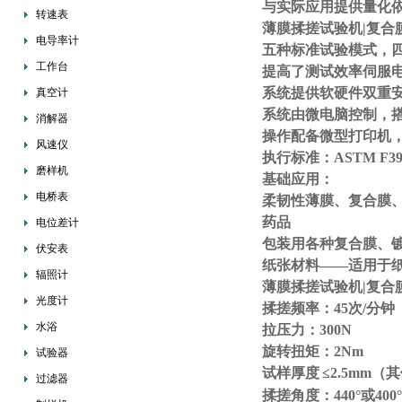
与实际应用提供量化
转速表
薄膜揉搓试验机|复合膜
电导率计
五种标准试验模式，
工作台
提高了测试效率伺服
系统提供软硬件双重
真空计
系统由微电脑控制，
消解器
操作配备微型打印机
风速仪
执行标准：ASTM F39
磨样机
基础应用：
电桥表
柔韧性薄膜、复合膜
药品
电位差计
包装用各种复合膜、
伏安表
纸张材料——适用于
辐照计
薄膜揉搓试验机|复合膜
光度计
揉搓频率：45次/分钟
水浴
拉压力：300N
旋转扭矩：2Nm
试验器
试样厚度
≤2.5mm
过滤器
揉搓角度：440°或400°