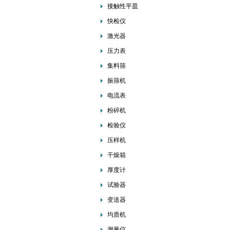
接触性平皿
快检仪
激光器
压力表
集料筛
振筛机
电流表
粉碎机
检验仪
压样机
干燥箱
厚度计
试验器
变送器
均质机
测量仪