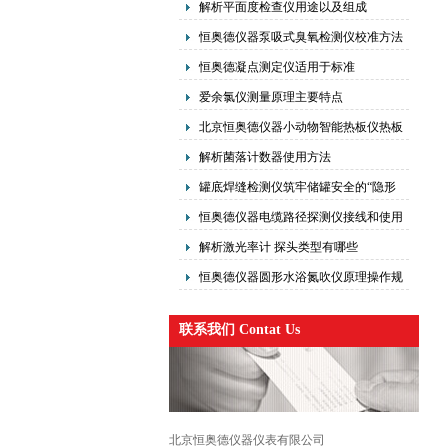
解析平面度检查仪用途以及组成
恒奥德仪器泵吸式臭氧检测仪校准方法
原理
恒奥德凝点测定仪适用于标准
GB/T29220-12
爱余氯仪测量原理主要特点
北京恒奥德仪器小动物智能热板仪热板
镇痛仪操作使用
解析菌落计数器使用方法
罐底焊缝检测仪筑牢储罐安全的“隐形
防线”
恒奥德仪器电缆路径探测仪接线和使用
解析激光率计 探头类型有哪些
恒奥德仪器圆形水浴氮吹仪原理操作规
范
联系我们 Contat Us
北京恒奥德仪器仪表有限公司