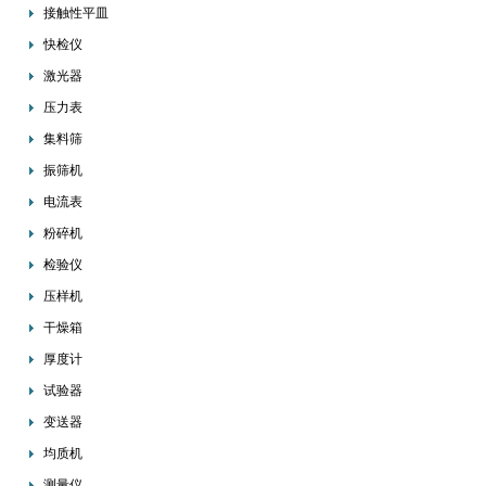
接触性平皿
快检仪
激光器
压力表
集料筛
振筛机
电流表
粉碎机
检验仪
压样机
干燥箱
厚度计
试验器
变送器
均质机
测量仪