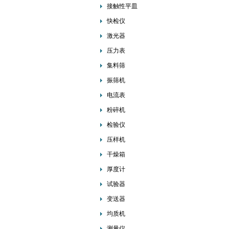
接触性平皿
快检仪
激光器
压力表
集料筛
振筛机
电流表
粉碎机
检验仪
压样机
干燥箱
厚度计
试验器
变送器
均质机
测量仪