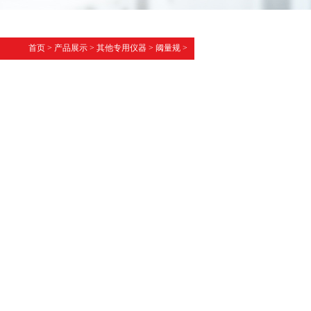
首页
>
产品展示
>
其他专用仪器
>
阈量规
>