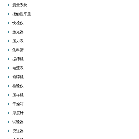
测量系统
接触性平皿
快检仪
激光器
压力表
集料筛
振筛机
电流表
粉碎机
检验仪
压样机
干燥箱
厚度计
试验器
变送器