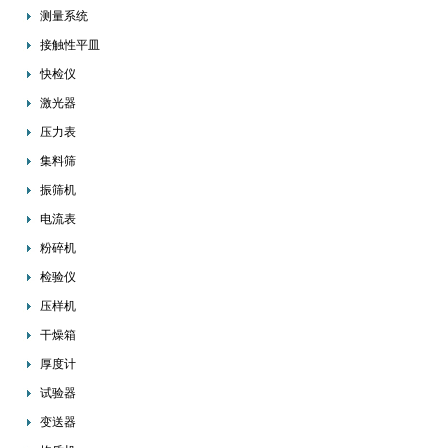
测量系统
接触性平皿
快检仪
激光器
压力表
集料筛
振筛机
电流表
粉碎机
检验仪
压样机
干燥箱
厚度计
试验器
变送器