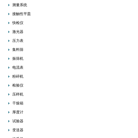
测量系统
接触性平皿
快检仪
激光器
压力表
集料筛
振筛机
电流表
粉碎机
检验仪
压样机
干燥箱
厚度计
试验器
变送器