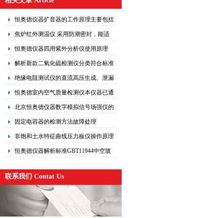
相关文章 Article
恒奥德仪器扩音器的工作原理主要包括
以下几个步骤
焦炉红外测温仪 采用防潮密封，能适
应雨天环境的适用要求
恒奥德仪器四用紫外分析仪使用原理
解析新款二氧化硫检测仪分类符合标准
绝缘电阻测试仪的直流高压生成、泄漏
电流测量与兆欧值计算原理
恒奥德室内空气质量检测仪本仪器已通
过北京市计量科学研院所有性能标测试
北京恒奥德仪器数字模拟信号场强仪的
操作使用原理
固定电容器的检测方法故障处理
非饱和土水特征曲线压力板仪操作原理
关键操作步骤
恒奥德仪器解析标准GBT11944中空玻
璃露点仪操作流程
联系我们 Contat Us