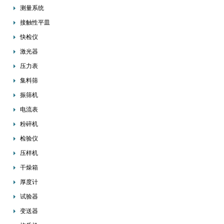
测量系统
接触性平皿
快检仪
激光器
压力表
集料筛
振筛机
电流表
粉碎机
检验仪
压样机
干燥箱
厚度计
试验器
变送器