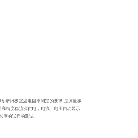
和预焙阳极室温电阻率测定的要求
是测量碳
,
用高精度稳流源供电，电流、电压自动显示
,
长度的试样的测试。