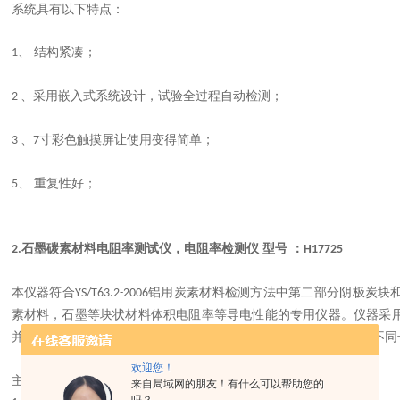
系统具有以下特点：
、 结构紧凑；
1
、采用嵌入式系统设计，试验全过程自动检测；
2
、
寸彩色触摸屏让使用变得简单；
3
7
、 重复性好；
5
石墨碳素材料电阻率测试仪，电阻率检测仪 型号 ：
2.
H17725
本仪器符合
铝用炭素材料检测方法中第二部分阴极炭块
YS/T63.2-2006
素材料，石墨等块状材料体积电阻率等导电性能的专用仪器。仪器采
并且稳定
准确
直观
方便。灵活的测试试样平台适用于不同直径和不同
,
,
,
欢迎您！
主要技术参数
来自局域网的朋友！有什么可以帮助您的