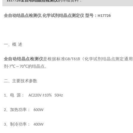
H17726全自动结晶点检测仪
的详细资料：
全
自动结晶点检测仪
化学试剂结晶点测定仪 型号：
,
H17726
一、概
述
全
自动结晶点检测仪
是根据标准
《化学试剂结晶点测定通用
GB/T618
剂
～
的结晶点。
-7℃
70℃
二、主要技术参数
、电 源：
1
AC220V ±10% 50Hz
、加热功率：
2
600W
、制冷功率：
3
400W