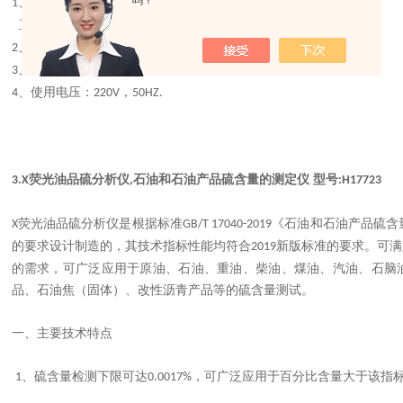
吗？
、试样尺寸：圆柱体试样Ф
×
或Ф
×
；
1
50mm
130mm
20mm
160mm
直径Ф
长度
内均可检测；
20-50mm,
20-150mm
、恒流源电流：
。
2
0-5A
、电压检测：
，
。
3
0-200mV
0-2V
、使用电压：
，
4
220V
50HZ.
荧光油品硫分析仪
石油和石油
产
品硫含量的测定仪
型号
3.X
,
:H17723
荧光油品硫分析仪是根据标准
《石油和石油产品硫含
X
GB/T 17040-2019
的要求设计制造的，其技术指标性能均符合
新版标准的要求。可满
2019
的需求，可广泛应用于原油、石油、重油、柴油、煤油、汽油、石脑
品、石油焦（固体）、改性沥青产品等的硫含量测试。
一、主要技术特点
、硫含量检测下限可达
，可广泛应用于百分比含量大于该指
1
0.0017%