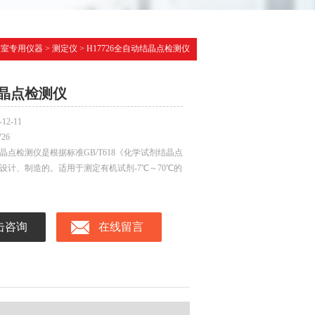
验室专用仪器
>
测定仪
> H17726全自动结晶点检测仪
晶点检测仪
-12-11
726
晶点检测仪是根据标准GB/T618《化学试剂结晶点
设计、制造的。适用于测定有机试剂-7℃～70℃的
击咨询
在线留言