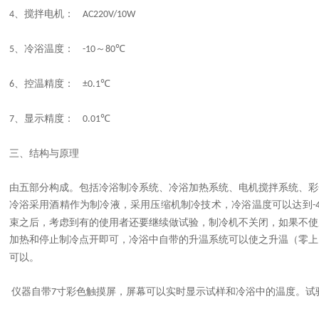
、搅拌电机：
4
AC220V/10W
、冷浴温度：
～
5
-10
80℃
、控温精度：
6
±0.1℃
、显示精度：
7
0.01℃
三、结构与原理
由五部分构成。包括冷浴制冷系统、冷浴加热系统、电机搅拌系统、彩
冷浴采用酒精作为制冷液，采用压缩机制冷技术，冷浴温度可以达到
-
束之后，考虑到有的使用者还要继续做试验，制冷机不关闭，如果不使
加热和停止制冷点开即可，冷浴中自带的升温系统可以使之升温（零上
可以。
仪器自带
寸彩色触摸屏，屏幕可以实时显示试样和冷浴中的温度。试
7