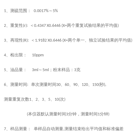
、测硫范围：
～
1
0.0017%
5%
、重复性
＜
两个重复试验结果的平均值
2
(r):
0.4347 X0.6446 (X=
)
、再现性
＜
两个单一、独立试验结果的平均值
3
(R):
1.9182 X0.6446 (X=
)
、检出限：
4
10ppm
、油品量：
～
；粉末样品：
克
5
3ml
5ml
3
、测量时间
单次测量时间
、
、
、
、
秒
6
:
30
60
90
120
150(
),
测量重复次数
、
、
、
、
次
1
2
3
5
10(
)
本仪器默认测量时间
分钟，测量时间
分钟
(
3
1
)
、样品测量： 单样品自动测量
测量结束给出平均值和标准偏差
7
,