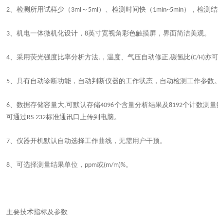
、检测所用试样少（
～
）、检测时间快（
），检测结
2
3ml
5ml
1min~5min
、机电一体微机化设计，
英寸宽视角彩色触摸屏，界面简洁美观。
3
8
、采用荧光强度比率分析方法
，温度、气压自动修正
碳氢比
亦
4
,
,
(C/H)
、具有自动诊断功能，自动判断仪器的工作状态，自动检测工作参数
5
、数据存储容量大
可默认存储
个含量分析结果及
个计数测量
6
,
4096
8192
可通过
标准通讯口上传到电脑。
RS-232
、仪器开机默认自动选择工作曲线，无需用户干预。
7
、可选择测量结果单位，
或
。
8
ppm
(m/m)%
主要技术指标及参数