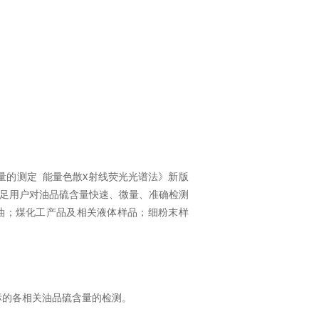
量的测定
能量色散
射线荧光光谱法》新版
X
足用户对油品硫含量快速、微量、准确检测
油；煤化工产品及相关液体样品；细粉末样
标的各相关油品硫含量的检测。