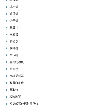
纯水机
涂膜机
烘干机
粘度计
示波器
实验仪
取样器
空压机
雪花制冰机
回弹仪
水样采样器
数显白度仪
萃取仪
校验装置
多点式紫外辐射照度仪