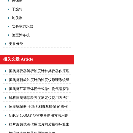
振荡器
干燥箱
均质器
实验室纯水器
验室涂布机
更多分类
相关文章 Article
恒奥德仪器解析浊度计种类仪器作原理
恒奥德新款浊度计的浊度仪原理系统组
成
恒奥德厂家液体撞击式微生物气溶胶采
样器
解析恒奥德颗粒强度测定仪使用方法注
意事项
恒奥德仪器 手动固相微萃取仪 的操作
原理主要包括以下几个步骤
GHCS-1000AP 型容重器使用方法用途
玉米容重原理
挂片腐蚀试验仪用试片的质量损坏算出
腐蚀率和缓蚀率来评定水处理的缓蚀性