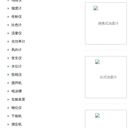
地阻仪
烟度计
坐标仪
比色计
流量仪
光功率计
风向计
发生仪
水位计
投线仪
搅拌机
电泳槽
实验装置
物位仪
干燥机
测定机