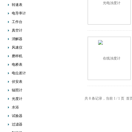
转速表
电导率计
工作台
真空计
消解器
风速仪
磨样机
电桥表
电位差计
伏安表
辐照计
共 8 条记录，当前 1 / 1 
光度计
水浴
试验器
过滤器