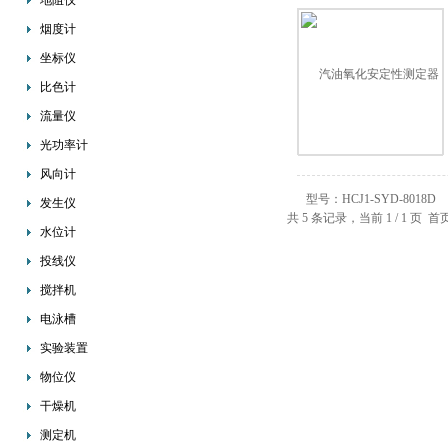
地阻仪
烟度计
坐标仪
比色计
流量仪
光功率计
风向计
发生仪
共 5 条记录，当前 1 / 1 
水位计
投线仪
搅拌机
电泳槽
实验装置
物位仪
干燥机
测定机