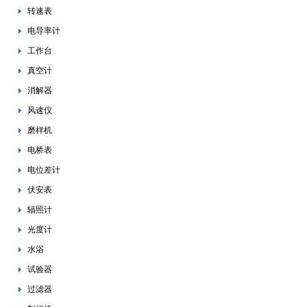
转速表
电导率计
工作台
真空计
消解器
风速仪
磨样机
电桥表
电位差计
伏安表
辐照计
光度计
水浴
试验器
过滤器