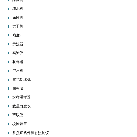
纯水机
涂膜机
烘干机
粘度计
示波器
实验仪
取样器
空压机
雪花制冰机
回弹仪
水样采样器
数显白度仪
萃取仪
校验装置
多点式紫外辐射照度仪