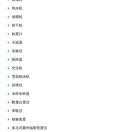
纯水机
涂膜机
烘干机
粘度计
示波器
实验仪
取样器
空压机
雪花制冰机
回弹仪
水样采样器
数显白度仪
萃取仪
校验装置
多点式紫外辐射照度仪