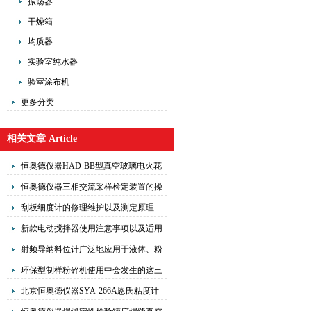
振荡器
干燥箱
均质器
实验室纯水器
验室涂布机
更多分类
相关文章 Article
恒奥德仪器HAD-BB型真空玻璃电火花
真空检测器使用注意事项以及工作原理
恒奥德仪器三相交流采样检定装置的操
作使用主要包括以下步骤和注意事项
刮板细度计的修理维护以及测定原理
新款电动搅拌器使用注意事项以及适用
范围
射频导纳料位计广泛地应用于液体、粉
体、浆体、固体等多种物料的控制。
环保型制样粉碎机使用中会发生的这三
种状况，您都遇到了吗？
北京恒奥德仪器SYA-266A恩氏粘度计
使用方法工作原理