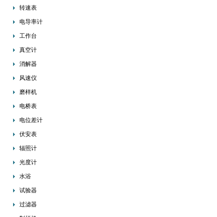
转速表
电导率计
工作台
真空计
消解器
风速仪
磨样机
电桥表
电位差计
伏安表
辐照计
光度计
水浴
试验器
过滤器