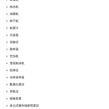
纯水机
涂膜机
烘干机
粘度计
示波器
实验仪
取样器
空压机
雪花制冰机
回弹仪
水样采样器
数显白度仪
萃取仪
校验装置
多点式紫外辐射照度仪