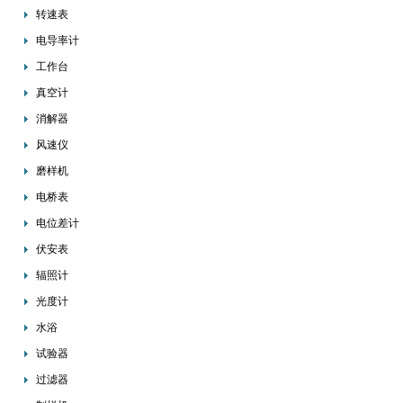
转速表
电导率计
工作台
真空计
消解器
风速仪
磨样机
电桥表
电位差计
伏安表
辐照计
光度计
水浴
试验器
过滤器