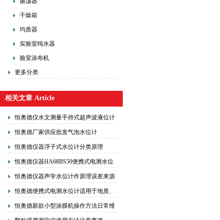
振荡器
干燥箱
均质器
实验室纯水器
验室涂布机
更多分类
相关文章 Article
恒奥德仪水文测量手持式超声波液位计
安装前准备
恒奥德厂家供应批发气泡水位计
恒奥德仪器浮子式水位计分类原理
恒奥德仪器HA68BS50便携式电测水位
计使用说明书
恒奥德仪器声学水位计作原理误差来源
恒奥德便携式电测水位计适用于地质、
矿山、水文等门的
恒奥德新款小型涂膜机操作方法日常维
护及注意事项