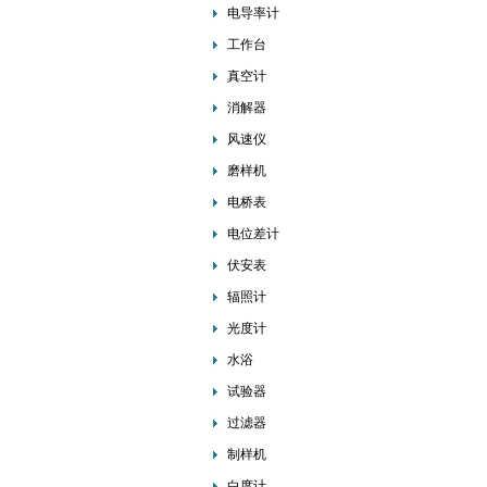
电导率计
工作台
真空计
消解器
风速仪
磨样机
电桥表
电位差计
伏安表
辐照计
光度计
水浴
试验器
过滤器
制样机
白度计