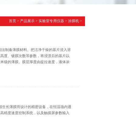
首页
>
产品展示
>
实验室专用仪器
>
涂膜机
>
相法制备薄膜材料。把洁净干燥的基片浸入溶
拉高度、镀膜次数等参数，将浸渍后的基片以
纳米级的薄膜。膜层厚度由提拉速度，液体浓
究液相生长薄膜而设计的精密设备，在恒温场内通
用高精度速度控制系统，以及触摸屏参数输入