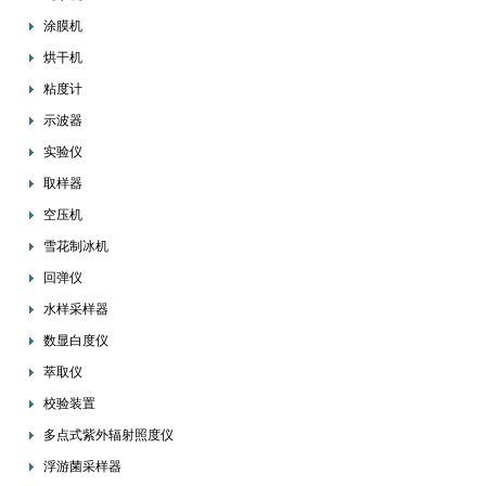
涂膜机
烘干机
粘度计
示波器
实验仪
取样器
空压机
雪花制冰机
回弹仪
水样采样器
数显白度仪
萃取仪
校验装置
多点式紫外辐射照度仪
浮游菌采样器