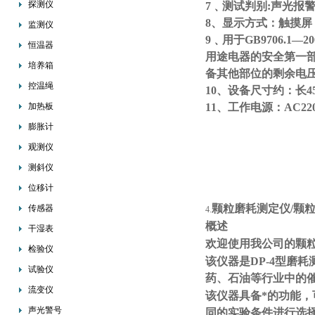
探测仪
7﹑测试判别:声光报
8、显示方式：触摸屏
监测仪
9﹑用于GB9706.1
恒温器
用途电器的安全第一
培养箱
备其他部位的剩余电
控温绳
10、设备尺寸约：长450
加热板
11、工作电源：AC220V
膨胀计
观测仪
测斜仪
位移计
颗粒磨耗测定仪/颗
传感器
4.
概述
干湿表
欢迎使用我公司的颗
检验仪
该仪器是DP-4型磨
试验仪
药、石油等行业中的
流变仪
该仪器具备*的功能
声光警号
同的实验条件进行选