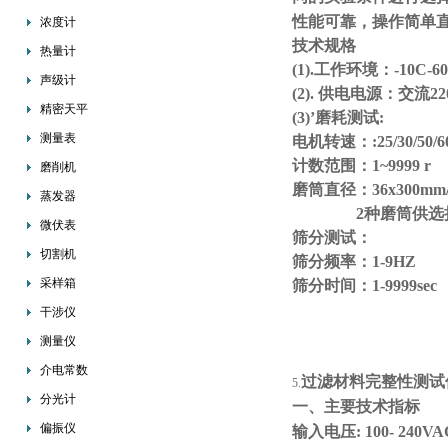
性能可靠，操作简单
浓度计
技术规格
热量计
(1).工作环境：-10C-
声级计
(2). 供电电源：交流220
精密天平
(3)’磨耗测试:
测量表
电机转速：:25/30/50/60
计数范围：1~9999 r
磨削机
磨筒直径：36x300mm/
蒸发器
2种磨筒供选择，
微伏表
筛分测试：
切割机
筛分频率：1-9HZ
采样箱
筛分时间：1-9999sec
干涉仪
测量仪
介电常数
过滤材料完整性测试
5.
分光计
一、主要技术指标
偏振仪
输入电压: 100- 240VAC