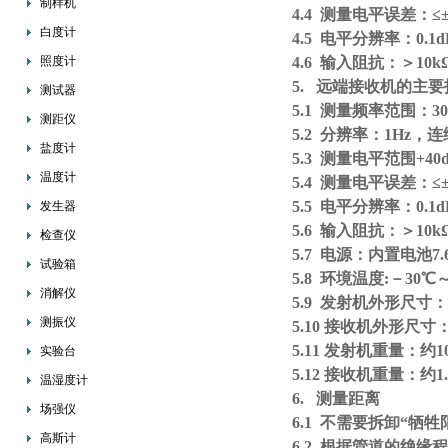
制样机
4.4 测量电平误差：≤±
白度计
4.5 电平分辨率：0.1d
照度计
4.6 输入阻抗：＞10k
5. 远端接收机的主
测试器
5.1 测量频率范围：300
测距仪
5.2 分辨率：1Hz，连续
盐度计
5.3 测量电平范围+40dB
温度计
5.4 测量电平误差：≤±
5.5 电平分辨率：0.1d
发生器
5.6 输入阻抗：＞10k
检查仪
5.7 电源：内置电池7
试验箱
5.8 环境温度:－30℃
消解仪
5.9 发射机外形尺寸：约4
测振仪
5.10 接收机外形尺寸：约
5.11 发射机重量：约10
实验台
5.12 接收机重量：约1.
温湿度计
6. 测量距离
场强仪
6.1 不需要拆卸“牺
高斯计
6.2 根据管道的绝缘