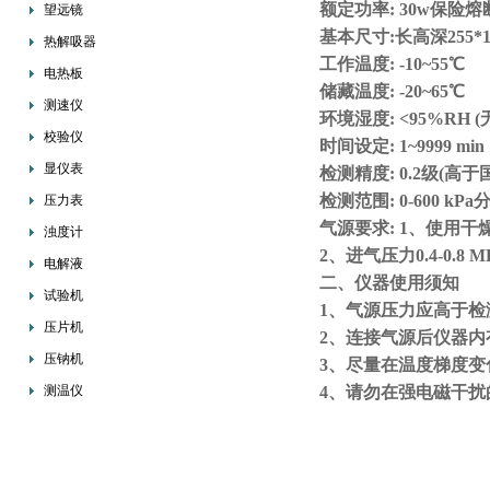
额定功率: 30w保险熔断
望远镜
基本尺寸:长高深255*16
热解吸器
工作温度: -10~55℃
电热板
储藏温度: -20~65℃
测速仪
环境湿度: <95%RH 
校验仪
时间设定: 1~9999 min
显仪表
检测精度: 0.2级(高于
检测范围: 0-600 kPa分辨
压力表
气源要求: 1、使用
浊度计
2、进气压力0.4-0.8 M
电解液
二、仪器使用须知
试验机
1、气源压力应高于检测所需
压片机
2、连接气源后仪器内
压钠机
3、尽量在温度梯度变
测温仪
4、请勿在强电磁干扰
5、操作时请注意避免
测定器
以上参数资料与图片相对应
采取器
密度计