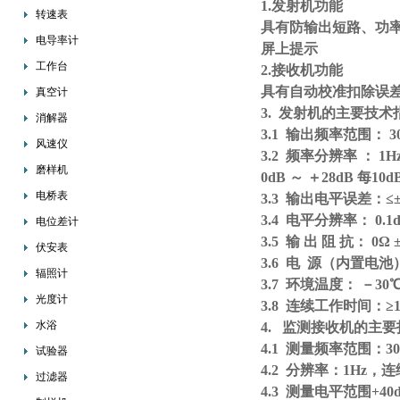
1.发射机功能
转速表
具有防输出短路、功
电导率计
屏上提示
工作台
2.接收机功能
具有自动校准扣除误
真空计
3. 发射机的主要技术
消解器
3.1 输出频率范围： 3
风速仪
3.2 频率分辨率 ： 1Hz
磨样机
0dB ～ ＋28dB 每1
电桥表
3.3 输出电平误差
3.4 电平分辨率： 0.
电位差计
3.5 输 出 阻 抗： 0Ω 
伏安表
3.6 电 源（内置电池）
辐照计
3.7 环境温度： －30℃
光度计
3.8 连续工作时间：≥
水浴
4. 监测接收机的主
4.1 测量频率范围：300
试验器
4.2 分辨率：1Hz，连续
过滤器
4.3 测量电平范围+40dB