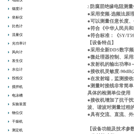
地阻仪
防腐层绝缘电阻测量仪
2.
烟度计
●采用变频-选频法原
坐标仪
●可以测量任意长度、
比色计
●符合《中华人民共
流量仪
●符合标准：《SY/T5918
【设备特点】
光功率计
●采用全新DDS数字
风向计
●微处理器控制、采用
发生仪
●发射机的输出功率0～
水位计
●接收机灵敏度-90dB(24.
投线仪
●在发射端，监测接
●测量时接线非常简
搅拌机
具体的检测单位使用
电泳槽
●接收机增加了抗干扰
实验装置
波、谐波对测量过程
物位仪
●具有交流、直流、
干燥机
【设备功能及技术参
测定机