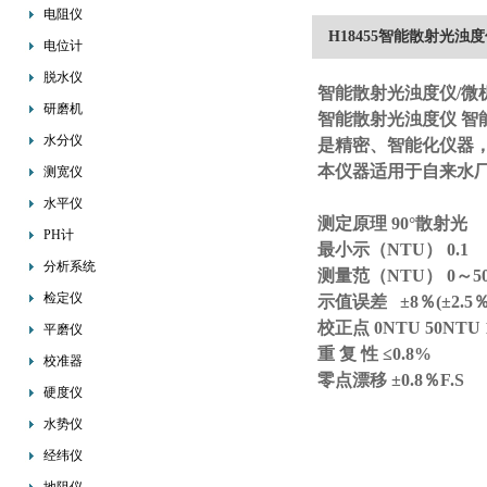
电阻仪
H18455智能散射光浊
电位计
脱水仪
智能散射光浊度仪
/微
研磨机
智能散射光浊度仪
智
水分仪
是精密、智能化仪器
本仪器适用于自来水
测宽仪
水平仪
测定原理 90°散射光
PH计
最小示（NTU） 0.1
分析系统
测量范（NTU） 0～50
检定仪
示值误差 ±8％(±2.5％F
校正点 0NTU 50NTU 1
平磨仪
重 复 性 ≤0.8%
校准器
零点漂移 ±0.8％F.S
硬度仪
水势仪
经纬仪