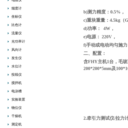
地阻仪
烟度计
b)测力精度：0.5%，
坐标仪
c)重块重量：4.5kg（GB
比色计
d)功率： 4W，
流量仪
e)电源： 220V，
光功率计
f)手动或电动均匀施
风向计
二、配置：
发生仪
含
FHY主机1台，毛玻
水位计
200*200*5mm及10
投线仪
搅拌机
电泳槽
实验装置
物位仪
干燥机
2.牵引力测试仪/拉力
测定机