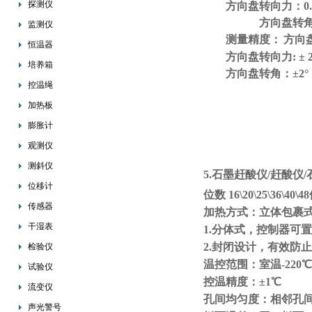
探测仪
方向盘转向力：
0
方向盘转角：0
监测仪
测量精度：
方向
恒温器
方向盘转向力
: ±
培养箱
方向盘转角：
±2°
控温绳
加热板
膨胀计
观测仪
测斜仪
5.石墨赶酸仪/赶酸仪/
位移计
位数
16\20\25\36\4
传感器
加热方式：立体包裹
干湿表
1.分体式，控制器可
2.封闭设计，有效防
检验仪
温控范围：室温
-220℃
试验仪
控温精度：
±1℃
流变仪
孔间均匀度：相邻孔
声光警号