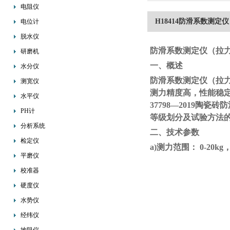
电阻仪
H18414防滑系数测定
电位计
脱水仪
防滑系数测定仪（拉
研磨机
一、概述
水分仪
防滑系数测定仪（拉
测宽仪
测力精度高，性能稳定
水平仪
37798—2019陶瓷
PH计
等级划分及试验方法
分析系统
二、技术参数
检定仪
a)测力范围： 0-20kg
平磨仪
校准器
硬度仪
水势仪
经纬仪