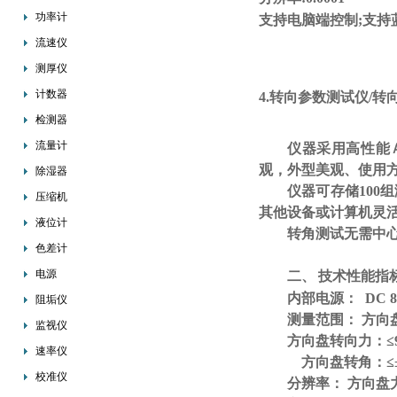
功率计
支持电脑端控制
;支持
流速仪
测厚仪
计数器
4.转向参数测试仪/转向
检测器
流量计
仪器采用高性能
观，外型美观、使用
除湿器
仪器可存储
10
压缩机
其他设备或计算机灵
液位计
转角测试无需中
色差计
电源
二、
技术性能指
内部电源：
DC 
阻垢仪
测量范围：
方向盘
监视仪
方向盘转向力：
≤
速率仪
方向盘转角：≤±1
校准仪
分辨率：
方向盘力矩