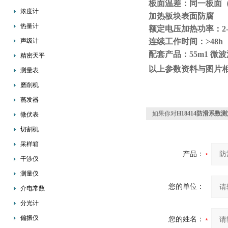
板面温差：同一板面
浓度计
加热板块表面防腐
热量计
额定电压加热功率：
2
声级计
连续工作时间：
>48h
配套产品：
55m1 
精密天平
以上参数资料与图片
测量表
磨削机
蒸发器
如果你对
H18414防滑系
微伏表
切割机
采样箱
产品：
干涉仪
测量仪
您的单位：
介电常数
分光计
偏振仪
您的姓名：