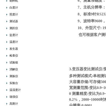
6、测量准确度：±
制样机
7、主机分辨率：0
白度计
8、标准9针RS
照度计
9、波特率960
测试器
10、外型尺寸: 190
测距仪
也可根据客户测
盐度计
温度计
发生器
检查仪
试验箱
3.变压器变比测试仪/
消解仪
多种测试模式
:单相
测振仪
大容量存储
:可存储5
实验台
宽测量范围
:变比0.9~1
温湿度计
0 测量精度:变比为0.9
场强仪
0.2%，2000~10000
高斯计
分辨率
:0.0001