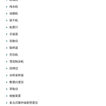
纯水机
涂膜机
烘干机
粘度计
示波器
实验仪
取样器
空压机
雪花制冰机
回弹仪
水样采样器
数显白度仪
萃取仪
校验装置
多点式紫外辐射照度仪