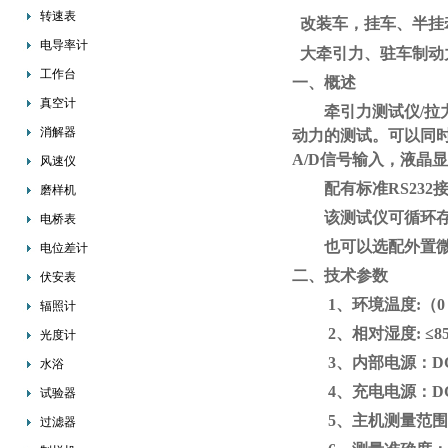
转速表
改装车，挂车、半挂
电导率计
大牵引力、驻车制动
工作台
一、概述
真空计
牵引力测试仪
/
消解器
动力的测试。可以同
A/D信号输入，液晶
风速仪
配有标准
RS23
磨样机
该测试仪可循环
电桥表
也可以选配外置
电位差计
二、技术参数
伏安表
1、环境温度:（0
辐照计
2、相对湿度: ≤8
光度计
3、内部电源：DC
水浴
4、充电电源：DC 
试验器
5、主机测量范围：
过滤器