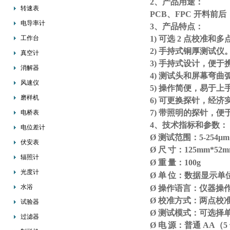
2、产品用途：
转速表
PCB、FPC 开料
电导率计
3、产品特点：
工作台
1) 可选 2 点校
2) 手持式铜厚测试仪
真空计
3) 手持式设计，便于
消解器
4) 测试头和屏幕弯
风速仪
5) 操作简便，易于上
磨样机
6) 可更换探针，经济
7) 带照明的探针，便
电桥表
4、技术指标和参数：
电位差计
Ø 测试范围：5-254μm (0
伏安表
Ø 尺
寸：125mm*52
辐照计
Ø 重
量：100g
光度计
Ø 单
位：数据显示单
水浴
Ø 操作语言：仪器操
Ø 校准方式：两点校
试验器
Ø 测试模式：可选择
过滤器
Ø 电
源：普通 AA（