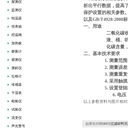
探测仪
析出平行数据，提高
监测仪
保护设置的相关参数。标
恒温器
以及GB/T4928-2
一、用途
培养箱
二氧化碳
控温绳
液、桶、
加热板
化碳含量
膨胀计
二、基本技术要求
观测仪
1. 测量范围：
2. 测量误
测斜仪
3. 测量重
位移计
4. 采用
传感器
5. 设置
干湿表
6. 电压
检验仪
以上参数资料与图片相对
试验仪
流变仪
如果你对
H18451过滤材料
声光警号