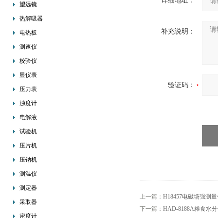
详细地址：
望远镜
热解吸器
补充说明：
电热板
测速仪
校验仪
显仪表
验证码：
压力表
浊度计
电解液
试验机
压片机
压钠机
测温仪
测定器
上一篇：
H18457电磁场强测
采取器
下一篇：
HAD-8188A粮食水
密度计