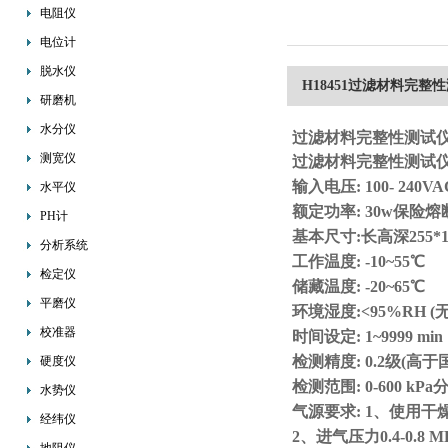
电阻仪
电位计
脱水仪
H18451过滤材料完整
研磨机
水分仪
过滤材料完整性测试
测宽仪
过滤材料完整性测试
输入电压: 100- 240VAC
水平仪
额定功率: 30w保险熔断
PH计
基本尺寸:长高深255*16
分析系统
工作温度: -10~55℃
检定仪
储藏温度: -20~65℃
平磨仪
环境湿度:<95%RH 
校准器
时间设定: 1~9999 min
检测精度: 0.2级(高于
硬度仪
检测范围: 0-600 kPa分辨
水势仪
气源要求: 1、使用
经纬仪
2、进气压力0.4-0.8 M