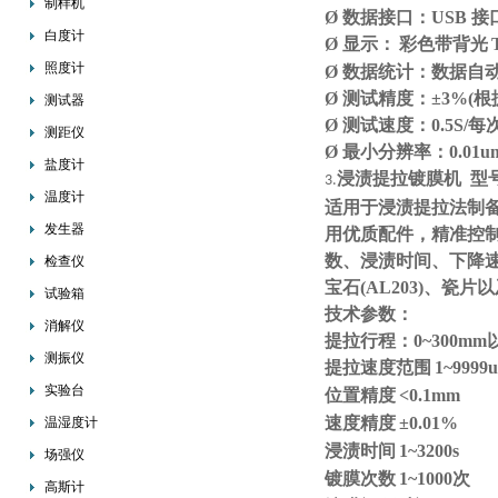
制样机
Ø 数据接口：USB
白度计
Ø 显示：
彩色带背光
照度计
Ø 数据统计：数据自
Ø 测试精度：±3%(
测试器
Ø 测试速度：0.5S/每
测距仪
Ø 最小分辨率：0.01u
盐度计
浸渍提拉镀膜机 型
3.
温度计
适用于浸渍提拉法制
发生器
用优质配件，精准控
数、浸渍时间、下降速度
检查仪
宝石(AL203)、瓷
试验箱
技术参数：
消解仪
提拉行程：0~300mm
测振仪
提拉速度范围
1~9999u
实验台
位置精度
<0.1mm
速度精度
±0.01%
温湿度计
浸渍时间
1~3200s
场强仪
镀膜次数
1~1000次
高斯计