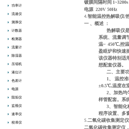
镀膜间隔时间
1~3200s
功率计
电源 220V 50Hz
流速仪
智能温控热解吸仪/
4.
测厚仪
一 、概述 ：
热解吸仪
计数器
系统、流量调节
检测器
温~ 450℃,
流量计
盈眶炉和快速
除湿器
该仪器特别适
压缩机
想配套仪器。
二、主要
液位计
1、 温控
色差计
±0.5℃,温度
电源
2、加热均
阻垢仪
样管配套。系
监视仪
3、智能化
程序设置、多
速率仪
二氧化碳收集测定仪
5.
校准仪
二氧化碳收集测定仪