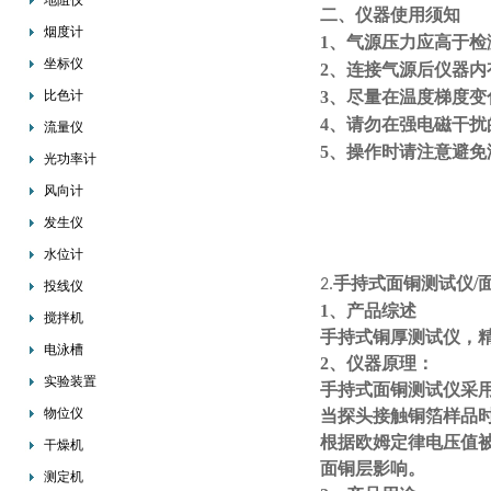
地阻仪
二、仪器使用须知
烟度计
1、气源压力应高于检测所需压
坐标仪
2、连接气源后仪器内
比色计
3、尽量在温度梯度变
4、请勿在强电磁干扰
流量仪
5、操作时请注意避免
光功率计
风向计
发生仪
水位计
手持式面铜测试仪/
2.
投线仪
1、产品综述
搅拌机
手持式铜厚测试仪，
电泳槽
2、仪器原理：
实验装置
手持式面铜测试仪采
物位仪
当探头接触铜箔样品
根据欧姆定律电压值
干燥机
面铜层影响。
测定机