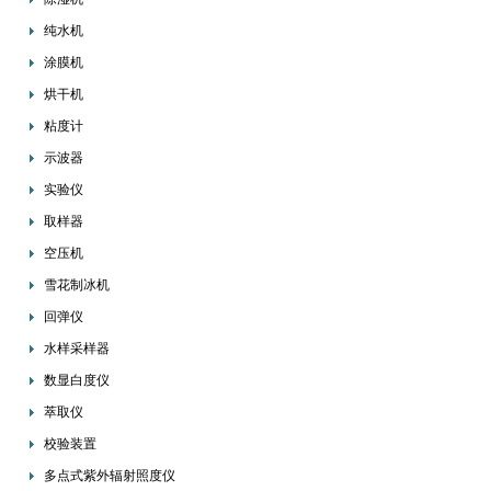
纯水机
涂膜机
烘干机
粘度计
示波器
实验仪
取样器
空压机
雪花制冰机
回弹仪
水样采样器
数显白度仪
萃取仪
校验装置
多点式紫外辐射照度仪