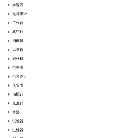
转速表
电导率计
工作台
真空计
消解器
风速仪
磨样机
电桥表
电位差计
伏安表
辐照计
光度计
水浴
试验器
过滤器