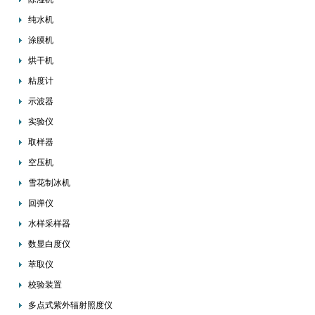
纯水机
涂膜机
烘干机
粘度计
示波器
实验仪
取样器
空压机
雪花制冰机
回弹仪
水样采样器
数显白度仪
萃取仪
校验装置
多点式紫外辐射照度仪