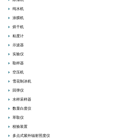
纯水机
涂膜机
烘干机
粘度计
示波器
实验仪
取样器
空压机
雪花制冰机
回弹仪
水样采样器
数显白度仪
萃取仪
校验装置
多点式紫外辐射照度仪