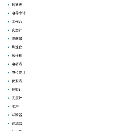
转速表
电导率计
工作台
真空计
消解器
风速仪
磨样机
电桥表
电位差计
伏安表
辐照计
光度计
水浴
试验器
过滤器