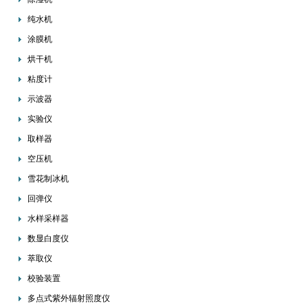
纯水机
涂膜机
烘干机
粘度计
示波器
实验仪
取样器
空压机
雪花制冰机
回弹仪
水样采样器
数显白度仪
萃取仪
校验装置
多点式紫外辐射照度仪