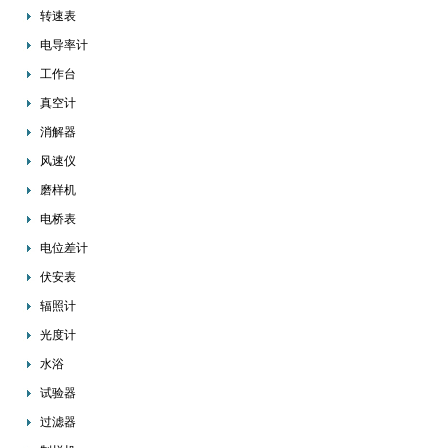
转速表
电导率计
工作台
真空计
消解器
风速仪
磨样机
电桥表
电位差计
伏安表
辐照计
光度计
水浴
试验器
过滤器