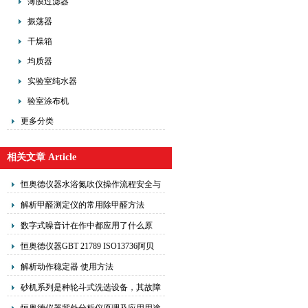
薄膜过滤器
振荡器
干燥箱
均质器
实验室纯水器
验室涂布机
更多分类
相关文章 Article
恒奥德仪器水浴氮吹仪操作流程安全与
注意事项
解析甲醛测定仪的常用除甲醛方法
数字式噪音计在作中都应用了什么原
理？
恒奥德仪器GBT 21789 ISO13736阿贝
尔闭口闪点测定器的操作使用原理
解析动作稳定器 使用方法
砂机系列是种轮斗式洗选设备，其故障
率大大低于常用洗砂机