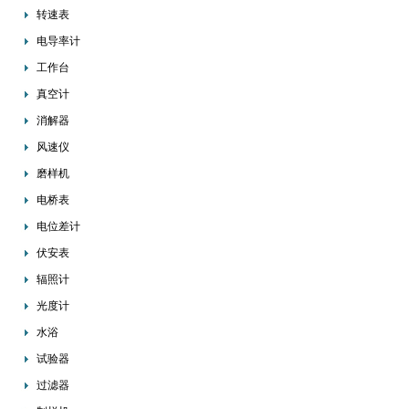
转速表
电导率计
工作台
真空计
消解器
风速仪
磨样机
电桥表
电位差计
伏安表
辐照计
光度计
水浴
试验器
过滤器