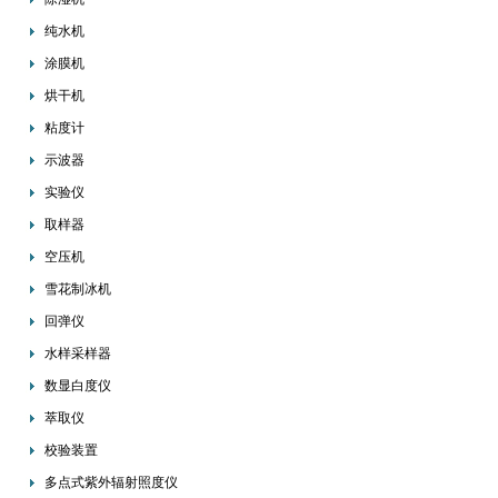
纯水机
涂膜机
烘干机
粘度计
示波器
实验仪
取样器
空压机
雪花制冰机
回弹仪
水样采样器
数显白度仪
萃取仪
校验装置
多点式紫外辐射照度仪