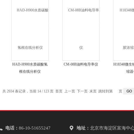
HAD-H900水质碳酸氢
CM-08B油料电导率仪
H18348微
根在线分析仪
缩器
共 2934 条记录，当前 14 / 123 页
首页
上一页
下一页
末页
跳转到第
页
电话：
86-10-51655247
地址：
北京市海淀区富海中