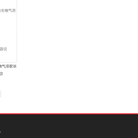
生物气溶胶浓
仪
心